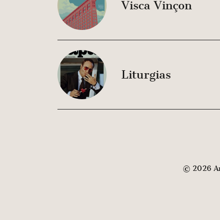
Visca Vinçon
Liturgias
© 2026 And