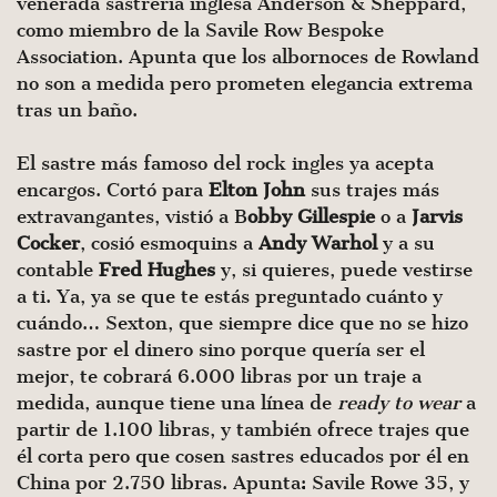
venerada sastreria inglesa Anderson & Sheppard,
como miembro de la Savile Row Bespoke
Association. Apunta que los albornoces de Rowland
no son a medida pero prometen elegancia extrema
tras un baño.
El sastre más famoso del rock ingles ya acepta
encargos. Cortó para
Elton John
sus trajes más
extravangantes, vistió a B
obby Gillespie
o a
Jarvis
Cocker
, cosió esmoquins a
Andy Warhol
y a su
contable
Fred Hughes
y, si quieres, puede vestirse
a ti. Ya, ya se que te estás preguntado cuánto y
cuándo… Sexton, que siempre dice que no se hizo
sastre por el dinero sino porque quería ser el
mejor, te cobrará 6.000 libras por un traje a
medida, aunque tiene una línea de
ready to wear
a
partir de 1.100 libras, y también ofrece trajes que
él corta pero que cosen sastres educados por él en
China por 2.750 libras. Apunta: Savile Rowe 35, y