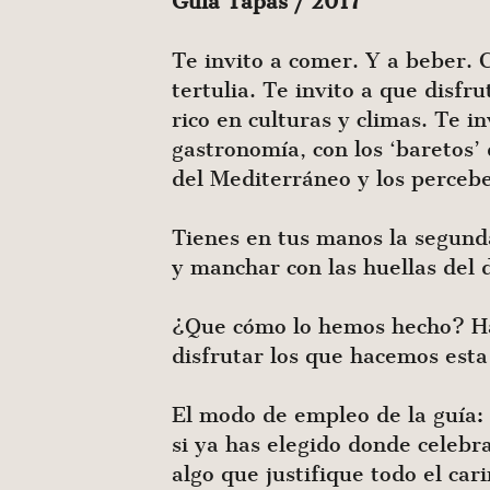
Guía Tapas / 2017
Te invito a comer. Y a beber. C
tertulia. Te invito a que disfr
rico en cultu­ras y climas. Te i
gastronomía, con los ‘baretos’
del Mediterráneo y los per­ceb
Tienes en tus manos la segunda 
y manchar con las huellas del d
¿Que cómo lo hemos hecho? Ha d
disfrutar los que hacemos esta 
El modo de empleo de la guía: 
si ya has elegido donde celebr
algo que justifique todo el car