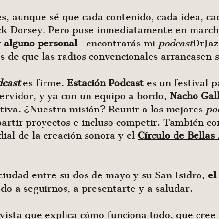
des, aunque sé que cada contenido, cada idea, 
ack Dorsey. Pero puse inmediatamente en marc
 alguno personal
–encontrarás mi
podcast
DrJaz
 de que las radios convencionales arrancasen s
dcast
es firme.
Estación Podcast
es un festival p
ervidor, y ya con un equipo a bordo,
Nacho Gal
tiva. ¿Nuestra misión? Reunir a los mejores
po
artir proyectos e incluso competir. También co
al de la creación sonora y el
Círculo de Bellas
 ciudad entre su dos de mayo y su San Isidro,
el
ado a seguirnos, a presentarte y a saludar.
vista que explica cómo funciona todo, que cre