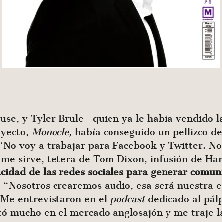
se, y Tyler Brule –quien ya le había vendido l
oyecto,
Monocle,
había conseguido un pellizco d
 “No voy a trabajar para Facebook y Twitter. No
 me sirve, tetera de Tom Dixon, infusión de Ha
acidad de las redes sociales para generar comu
 “Nosotros crearemos audio, esa será nuestra es
. Me entrevistaron en el
podcast
dedicado al pálp
tó mucho en el mercado anglosajón y me traje la