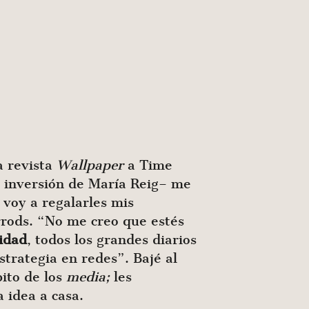
a revista
Wallpaper
a Time
e inversión de María Reig– me
 voy a regalarles mis
rrods. “No me creo que estés
nidad
, todos los grandes diarios
trategia en redes”. Bajé al
ito de los
media;
les
 idea a casa.