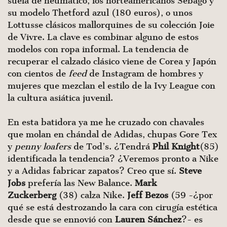
suela de neumático, los norteamericanos Sebago y
su modelo Thetford azul (180 euros), o unos
Lottusse clásicos mallorquines de su colección Joie
de Vivre. La clave es combinar alguno de estos
modelos con ropa informal. La tendencia de
recuperar el calzado clásico viene de Corea y Japón
con cientos de
feed
de Instagram de hombres y
mujeres que mezclan el estilo de la Ivy League con
la cultura asiática juvenil.
En esta batidora ya me he cruzado con chavales
que molan en chándal de Adidas, chupas Gore Tex
y
penny loafers
de Tod’s. ¿Tendrá
Phil Knight
(85)
identificada la tendencia? ¿Veremos pronto a Nike
y a Adidas fabricar zapatos? Creo que sí.
Steve
Jobs
prefería las New Balance.
Mark
Zuckerberg
(38) calza Nike.
Jeff Bezos
(59 -¿por
qué se está destrozando la cara con cirugía estética
desde que se ennovió con
Lauren Sánchez
?- es