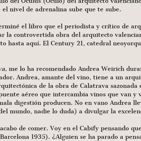
bulo del Óculus (Óculo) del arquitecto valencia
el nivel de adrenalina sube que te sube.
miné el libro que el periodista y crítico de ar
ar la controvertida obra del arquitecto valenc
o hasta aquí. El Century 21, catedral neoyorqui
va
, me lo ha recomendado Andrea Weirich dura
tador. Andrea, amante del vino, tiene a un arqui
arquitectónica de la obra de Calatrava sazonada 
uente aéreo que intercambia vinos que van y v
 mala digestión producen. No en vano Andrea lle
del mundo, nadie lo duda) a divulgar la excelen
n acabo de comer. Voy en el Cabify pensando que
arcelona 1935). ¿Alguien se ha parado a pensa