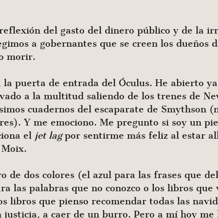
reflexión del gasto del dinero público y de la ir
egimos a gobernantes que se creen los dueños de
o morir.
 la puerta de entrada del Óculus. He abierto ya 
vado a la multitud saliendo de los trenes de N
rísimos cuadernos del escaparate de Smythson (
res). Y me emociono. Me pregunto si soy un pi
ciona el
jet lag
por sentirme más feliz al estar al
 Moix.
o de dos colores (el azul para las frases que d
ara las palabras que no conozco o los libros que
los libros que pienso recomendar todas las navi
on justicia, a caer de un burro. Pero a mí hoy m