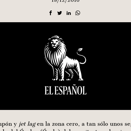
18/12/2016
ompón y
jet lag
en la zona cero, a tan sólo unos 