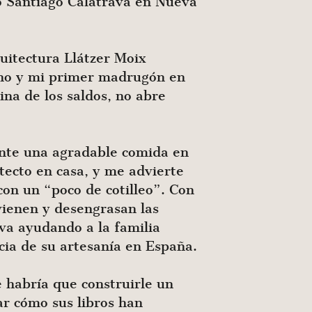
no Santiago Calatrava en Nueva
quitectura Llátzer Moix
iano y mi primer madrugón en
na de los saldos, no abre
nte una agradable comida en
tecto en casa, y me advierte
con un “poco de cotilleo”. Con
ienen y desengrasan las
va ayudando a la familia
cia de su artesanía en España.
 habría que construirle un
r cómo sus libros han