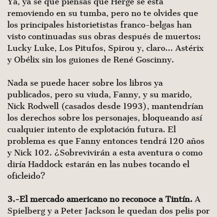
Ya, ya sé que piensas que Hergé se está
removiendo en su tumba, pero no te olvides que
los principales historietistas franco-belgas han
visto continuadas sus obras después de muertos:
Lucky Luke, Los Pitufos, Spirou y, claro… Astérix
y Obélix sin los guiones de René Goscinny.
Nada se puede hacer sobre los libros ya
publicados, pero su viuda, Fanny, y su marido,
Nick Rodwell (casados desde 1993), mantendrían
los derechos sobre los personajes, bloqueando así
cualquier intento de explotación futura. El
problema es que Fanny entonces tendrá 120 años
y Nick 102. ¿Sobrevivirán a esta aventura o como
diría Haddock estarán en las nubes tocando el
oficleido?
3.-El mercado americano no reconoce a Tintín.
A
Spielberg y a Peter Jackson le quedan dos pelis por