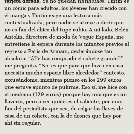
tarjeta dorada.
Ya no quedan
tintinófilo
s. Tintín es
un cómic para adultos, los jóvenes han crecido con
el manga y Tintín exige una lectura más
contextualizada, pero nadie se atreve a decir que
no es fan del chico del tupé rubio. A mi lado, Belén
Antolín, directora de moda de Vogue España, me
entretiene la espera durante los minutos previos al
regreso a París de Armani, declarándose fan
absoluta. “¿Te has comprado el cohete grande?”
me pregunta. “No, es que para que luzca en casa
necesita mucho espacio libre alrededor” contesto,
excusándome, mientras pienso en los 299 euros
que estuve apunto de pulirme. Eso sí, me hice con
el mediano (129 euros) porque hay uno que es un
llaverín, pero a ver quién es el valiente, por muy
fan del periodista que sea, de colgar las llaves de
casa de un cohete, con la de drones que hay por
ahí sin regular.