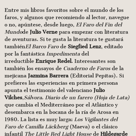
Entre mis libros favoritos sobre el mundo de los
faros, y algunos que recomiendo al lector, navegue
o no, apúntese, desde luego,
El Faro del Fin del
Mundo
de
Julio Verne
para empezar con literatura
de aventuras. Si te gusta la literatura te gustará
también
El Barco Faro
de
Siegfied Lenz
, editado
por la fantástica
Impedimenta
del
irreductible
Enrique Redel
. Interesantes son
también los ensayos de
Cuaderno de Faros
de la
mejicana
Jazmina Barrera
(Editorial Pepitas). Si
prefieres las experiencias en primera persona
apunta el testimonio del valenciano
Julio
Vilches
,
Sálvora
.
Diario de un farero
(Hoja de Lata
)
que cambia el Mediterráneo por el Atlántico y
desembarca en la bocana de la ría de Arosa en
1980. La lista es muy larga:
Los Vigilantes del
Faro
de Camilla Läckberg
(Maeva) o el clásico
infantil
The Little Red Light House
de
Hildegarde