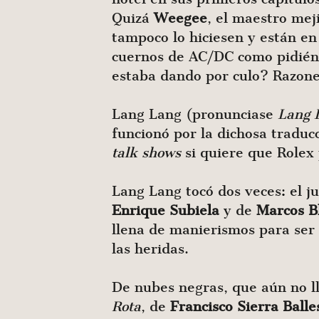
Quizá
Weegee
, el maestro me
tampoco lo hiciesen y están en
cuernos de AC/DC como pidié
estaba dando por culo? Razone
Lang Lang (pronunciase
Lang
funcionó por la dichosa traducc
talk shows
si quiere que Rolex 
Lang Lang tocó dos veces: el j
Enrique
Subiela
y de
Marcos
B
llena de manierismos para ser
las heridas.
De nubes negras, que aún no llu
Rota
, de
Francisco Sierra Balle