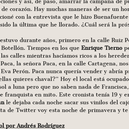
ciones y así, de paso, amarrar la campaña de p
to de corazón. Hay muchas maneras de ser un ho
ioné con la entrevista que le hizo Buenafuente
sido la última que he llorado. ¿Cuál será la pr
 estuvo durante años, primero en la calle Ruiz P
l Botellón. Tiempos en los que
Enrique
Tierno
pe
 las calles mientras hacíamos ricos a los herede
 Paca, la señora Paca, en la calle Cartagena, no
e Eva Perón. Paca nunca quería vender y abría 
las quieres chaval?” Hoy el local está ocupado
sol a luna pero que no saben nada de Francisca,
 franquista en mito. Este cronista tenía 19 y era
an
le dejaba cada noche sacar sus vinilos del caj
ta de Twitter voy esta noche de primavera y te 
ñol por Andrés Rodríguez