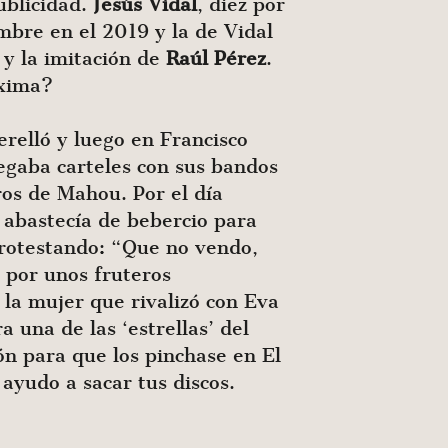
ublicidad.
Jesús
Vidal
, diez por
mbre en el 2019 y la de Vidal
 y la imitación de
Raúl
Pérez
.
óxima?
erelló y luego en Francisco
gaba carteles con sus bandos
ros de Mahou. Por el día
s abastecía de bebercio para
protestando: “Que no vendo,
 por unos fruteros
 la mujer que rivalizó con Eva
 una de las ‘estrellas’ del
ón para que los pinchase en El
ayudo a sacar tus discos.