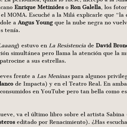
jicano
Enrique
Metinides
o
Ron
Galella
, los foto
 el MOMA. Escuché a la Milá explicarle que “la 
ndole a
Angus
Young
que la nube negra no vuelv
s tenía.
Laaang
) estuvo en
La Resistencia
de
David Bron
ión simultánea pero llama la atención que la mú
patrocine a sus estrellas.
ueves frente a
Las Meninas
para algunos privile
lanco
de Impacta) y en el Teatro Real. En amba
 consumidos en YouTube pero tan bella como es
eve, va el último libro sobre el artista Sabina 
steros
editado por Renacimiento). ¿Has escuchad