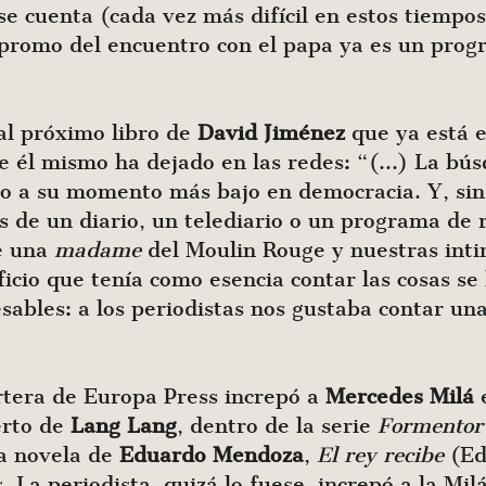
 se cuenta (cada vez más difícil en estos tiempo
a promo del encuentro con el papa ya es un prog
 al próximo libro de
David Jiménez
que ya está 
que él mismo ha dejado en las redes: “(…) La b
cio a su momento más bajo en democracia. Y, si
s de un diario, un telediario o un programa de 
de una
madame
del Moulin Rouge y nuestras int
 oficio que tenía como esencia contar las cosas s
sables: a los periodistas nos gustaba contar una
tera de Europa Press increpó a
Mercedes Milá
e
erto de
Lang Lang
, dentro de la serie
Formentor 
a novela de
Eduardo Mendoza
,
El rey recibe
(Ed.
. La periodista, quizá lo fuese, increpó a la Mi