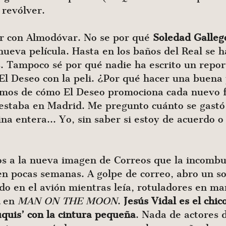
 revólver.
r con Almodóvar. No se por qué
Soledad
Galleg
ueva película. Hasta en los baños del Real se h
s. Tampoco sé por qué nadie ha escrito un repor
l Deseo con la peli. ¿Por qué hacer una buena 
emos de cómo El Deseo promociona cada nuevo
 estaba en Madrid. Me pregunto cuánto se gastó 
na entera… Yo, sin saber si estoy de acuerdo o n
dos a la nueva imagen de Correos que la incomb
 en pocas semanas. A golpe de correo, abro un s
do en el avión mientras leía, rotuladores en man
en
MAN ON THE MOON
.
Jesús Vidal es el chi
quis’ con la cintura pequeña
. Nada de actores 