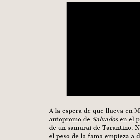
A la espera de que llueva en M
autopromo de
Salvados
en el p
de un samurai de Tarantino. No
el peso de la fama empieza a di