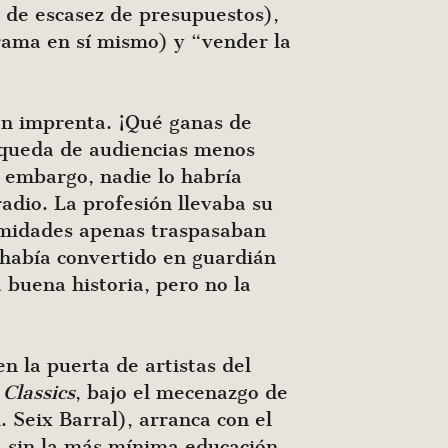
s de escasez de presupuestos),
rama en sí mismo) y “vender la
en imprenta. ¡Qué ganas de
úsqueda de audiencias menos
n embargo, nadie lo habría
radio. La profesión llevaba su
imidades apenas traspasaban
e había convertido en guardián
 buena historia, pero no la
n la puerta de artistas del
Classics
, bajo el mecenazgo de
 Seix Barral), arranca con el
lá sin la más mínima educación.