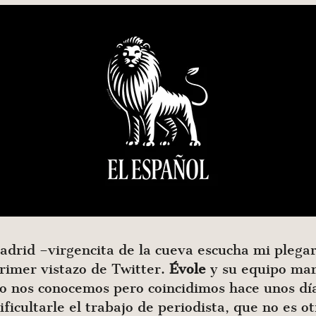
adrid –virgencita de la cueva escucha mi plega
rimer vistazo de Twitter.
Évole
y su equipo mane
 nos conocemos pero coincidimos hace unos días
ficultarle el trabajo de periodista, que no es ot