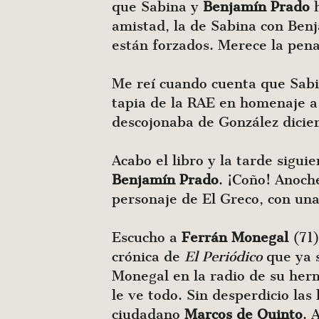
que Sabina y
Benjamín
Prado
h
amistad, la de Sabina con Benj
están forzados. Merece la pena
Me reí cuando cuenta que Sab
tapia de la RAE en homenaje a
descojonaba de González dicie
Acabo el libro y la tarde sigui
Benjamín
Prado
. ¡Coño! Anoch
personaje de El Greco, con una
Escucho a
Ferrán
Monegal
(71)
crónica de
El Periódico
que ya 
Monegal en la radio de su her
le ve todo. Sin desperdicio las
ciudadano
Marcos
de
Quinto
. 