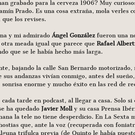
an grabado para la cerveza 1906? Muy curiosos
amín Prado. Es una cosa extraña, mola verles c
 que los revises.
ina y mi admirado
Ángel González
fueron una no
 otra meada igual que parece que
Rafael Albert
ndo que se le había hecho más larga.
ente, bajando la calle San Bernardo motorizado,
e sus andanzas vivían conmigo, antes del sueño, 
 sonrisa enorme y mucho éxito en las red de re
 cada tarde en podcast, al llegar a casa. Solo s
se ha quedado
Javier
Moll
y su casa Prensa Ibér
mana la tele no tiene desperdicio. En La Sexta 
 hostias que, ante la voz (recuperada con foniat
Alguna trifulca previa (de Quinto le había puest