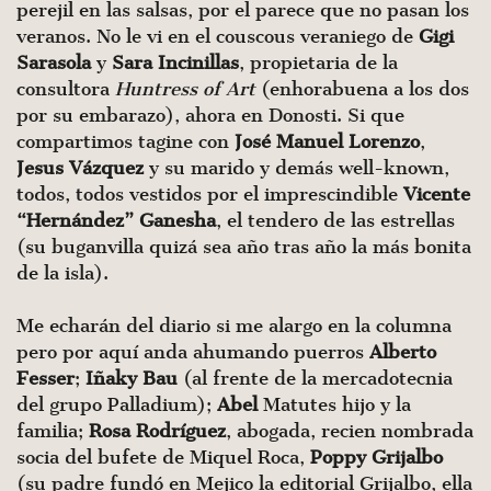
perejil en las salsas, por el parece que no pasan los
veranos. No le vi en el couscous veraniego de
Gigi
Sarasola
y
Sara
Incinillas
, propietaria de la
consultora
Huntress of Art
(enhorabuena a los dos
por su embarazo), ahora en Donosti. Si que
compartimos tagine con
José
Manuel
Lorenzo
,
Jesus
Vázquez
y su marido y demás well-known,
todos, todos vestidos por el imprescindible
Vicente
“Hernández” Ganesha
, el tendero de las estrellas
(su buganvilla quizá sea año tras año la más bonita
de la isla).
Me echarán del diario si me alargo en la columna
pero por aquí anda ahumando puerros
Alberto
Fesser
;
Iñaky
Bau
(al frente de la mercadotecnia
del grupo Palladium);
Abel
Matutes hijo y la
familia;
Rosa
Rodríguez
, abogada, recien nombrada
socia del bufete de Miquel Roca,
Poppy
Grijalbo
(su padre fundó en Mejico la editorial Grijalbo, ella