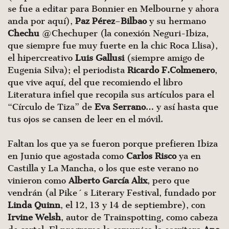
se fue a editar para Bonnier en Melbourne y ahora
anda por aquí),
Paz
Pérez
–
Bilbao
y su hermano
Chechu
@Chechuper (la conexión Neguri-Ibiza,
que siempre fue muy fuerte en la chic Roca Llisa),
el hipercreativo
Luis
Gallusi
(siempre amigo de
Eugenia Silva); el periodista
Ricardo F.Colmenero
,
que vive aquí, del que recomiendo el libro
Literatura infiel que recopila sus artículos para el
“Círculo de Tiza” de
Eva
Serrano
… y así hasta que
tus ojos se cansen de leer en el móvil.
Faltan los que ya se fueron porque prefieren Ibiza
en Junio que agostada como
Carlos
Risco
ya en
Castilla y La Mancha, o los que este verano no
vinieron como
Alberto García
Alix
, pero que
vendrán (al Pike´s Literary Festival, fundado por
Linda
Quinn
, el 12, 13 y 14 de septiembre), con
Irvine
Welsh
, autor de Trainspotting, como cabeza