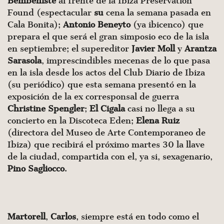
Bembeniste
al frente de la Ibiza Preservation
Found (espectacular
su
cena la semana pasada en
Cala Bonita);
Antonio
Beneyto
(ya ibicenco) que
prepara el que será el gran simposio eco de la isla
en septiembre; el supereditor
Javier
Moll
y
Arantza
Sarasola
, imprescindibles mecenas de lo que pasa
en la isla desde los actos del Club Diario de Ibiza
(su periódico) que esta semana presentó en la
exposición de la ex corresponsal de guerra
Christine
Spengler
;
El Cigala
casi no llega a su
concierto en la Discoteca Eden;
Elena
Ruiz
(directora del Museo de Arte Contemporaneo de
Ibiza) que recibirá el próximo martes 30 la llave
de la ciudad, compartida con el, ya si, sexagenario,
Pino
Sagliocco
.
Martorell
,
Carlos
, siempre está en todo como el