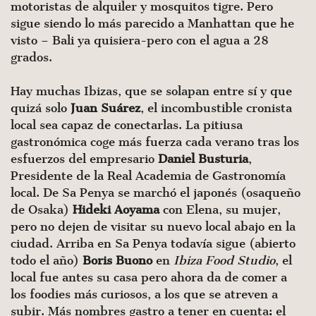
motoristas de alquiler y mosquitos tigre. Pero
sigue siendo lo más parecido a Manhattan que he
visto – Bali ya quisiera-pero con el agua a 28
grados.
Hay muchas Ibizas, que se solapan entre sí y que
quizá solo
Juan Suárez
, el incombustible cronista
local sea capaz de conectarlas. La pitiusa
gastronómica coge más fuerza cada verano tras los
esfuerzos del empresario
Daniel Busturia
,
Presidente de la Real Academia de Gastronomía
local. De Sa Penya se marchó el japonés (osaqueño
de Osaka)
Hideki
Aoyama
con Elena, su mujer,
pero no dejen de visitar su nuevo local abajo en la
ciudad. Arriba en Sa Penya todavía sigue (abierto
todo el año)
Boris
Buono
en
Ibiza Food Studio
, el
local fue antes su casa pero ahora da de comer a
los foodies más curiosos, a los que se atreven a
subir. Más nombres gastro a tener en cuenta: el