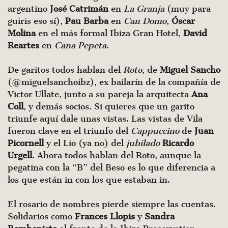
argentino
José Catrimán
en
La Granja
(muy para
guiris eso sí),
Pau Barba
en
Can Domo
,
Óscar
Molina
en el más formal Ibiza Gran Hotel,
David
Reartes
en
Cana Pepeta
.
De garitos todos hablan del
Roto
, de
Miguel Sancho
(@miguelsanchoibz), ex bailarín de la compañía de
Victor Ullate, junto a su pareja la arquitecta
Ana
Coll
, y demás socios. Si quieres que un garito
triunfe aquí dale unas vistas. Las vistas de Vila
fueron clave en el triunfo del
Cappuccino
de
Juan
Picornell
y el Lio (ya no) del
jubilado
Ricardo
Urgell
. Ahora todos hablan del Roto, aunque la
pegatina con la “B” del Beso es lo que diferencia a
los que están in con los que estaban in.
El rosario de nombres pierde siempre las cuentas.
Solidarios como
Frances
Llopis
y
Sandra