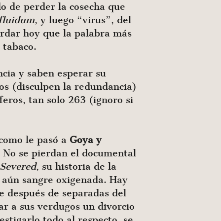
do de perder la cosecha que
fluidum
, y luego “virus”, del
ordar hoy que la palabra más
 tabaco.
ncia y saben esperar su
os (disculpen la redundancia)
eros, tan solo 263 (ignoro si
 como le pasó a
Goya y
. No se pierdan el documental
Severed
, su historia de la
s aún sangre oxigenada. Hay
ue después de separadas del
ar a sus verdugos un divorcio
stigarlo todo al respecto, se