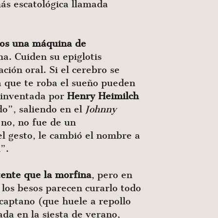
ás escatológica llamada
os una máquina de
ma. Cuiden su epiglotis
ción oral. Si el cerebro se
ca que te roba el sueño pueden
 inventada por
Henry Heimilch
o”, saliendo en el
Johnny
 no, no fue de un
el gesto, le cambió el nombre a
”.
tente que la morfina
, pero en
los besos parecen curarlo todo
rcaptano (que huele a repollo
a en la siesta de verano,