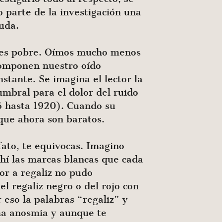
 parte de la investigación una
uda.
o es pobre. Oímos mucho menos
componen nuestro oído
tante. Se imagina el lector la
bral para el dolor del ruido
ió hasta 1920). Cuando su
 que ahora son baratos.
lfato, te equivocas. Imagino
ahí las marcas blancas que cada
lor a regaliz no pudo
l regaliz negro o del rojo con
r eso la palabras “regaliz” y
ma anosmia y aunque te