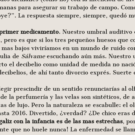
umanas para asegurar su trabajo de campo. Como
oye?”. La respuesta siempre, siempre, quedó m
l primer medicamento
. Nuestro umbral auditiv
s, pero es que si los tres pequeños huesos que 
mas bajos viviríamos en un mundo de ruido cons
tulia de
Sálvame
escuchando aún más. Nuestro um
erto el decibelio como unidad de medida no nac
ecibelios, de ahí tanto divorcio exprés. Suerte
elegir prescindir de un sentido renunciarías al o
de la perfumería y las velas son sintéticos, de 
s de lujo. Pero la naturaleza se escabulle: el o
asta 2016. Divertido, ¿verdad? ¿De chico eras de
galiz con la infancia es de las mas estrechas
, po
gente que no huele nunca! La enfermedad se lla