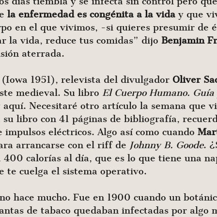
 días tiembla y se infecta sin control pero que
ue
la enfermedad es congénita a la vida
y que vi
rpo en el que vivimos, -si quieres presumir de é
ar la vida, reduce tus comidas” dijo
Benjamin Fr
sión aterrada.
(Iowa 1951), relevista del divulgador
Oliver Sa
ste medieval. Su libro
El Cuerpo Humano.
Guía
 aquí. Necesitaré otro artículo la semana que v
u libro con 41 páginas de bibliografía, recuerd
e impulsos eléctricos. Algo así como cuando
Mar
ra arrancarse con el riff de
Johnny B. Goode
. 
 400 calorías al día, que es lo que tiene una na
 te cuelga el sistema operativo.
ó no hace mucho. Fue en 1900 cuando un botáni
lantas de tabaco quedaban infectadas por algo