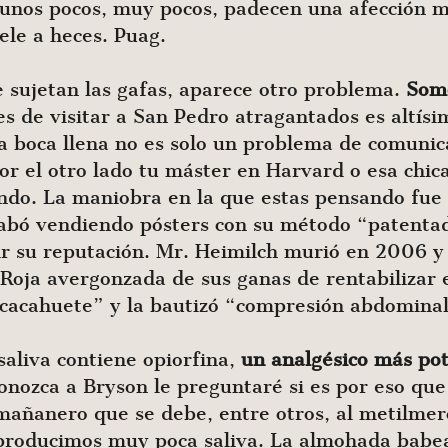
, unos pocos, muy pocos, padecen una afección m
ele a heces. Puag.
 sujetan las gafas, aparece otro problema.
Som
es de visitar a San Pedro atragantados es altísi
a boca llena no es solo un problema de comunica
por el otro lado tu máster en Harvard o esa chi
ndo. La maniobra en la que estas pensando fue
abó vendiendo pósters con su método “patentad
ir su reputación. Mr. Heimilch murió en 2006 y
Roja avergonzada de sus ganas de rentabilizar 
 cacahuete” y la bautizó “compresión abdominal
aliva contiene opiorfina,
un analgésico más po
nozca a Bryson le preguntaré si es por eso que 
o mañanero que se debe, entre otros, al metilme
roducimos muy poca saliva. La almohada babead