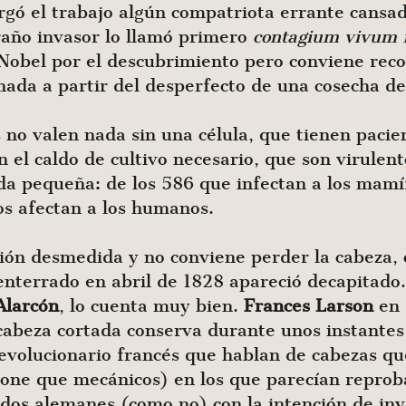
rgó el trabajo algún compatriota errante cansa
raño invasor lo llamó primero
contagium vivum 
 Nobel por el descubrimiento pero conviene rec
ada a partir del desperfecto de una cosecha de
no valen nada sin una célula, que tienen pacie
l caldo de cultivo necesario, que son virulent
eda pequeña: de los 586 que infectan a los mamíf
nos afectan a los humanos.
ción desmedida y no conviene perder la cabeza,
enterrado en abril de 1828 apareció decapitado
Alarcón
, lo cuenta muy bien.
Frances Larson
en
 cabeza cortada conserva durante unos instante
 revolucionario francés que hablan de cabezas q
pone que mecánicos) en los que parecían reprob
dos alemanes (como no) con la intención de inve