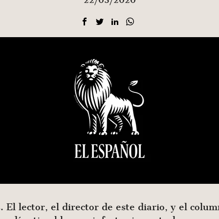
22/03/2020
El lector, el director de este diario, y el colu