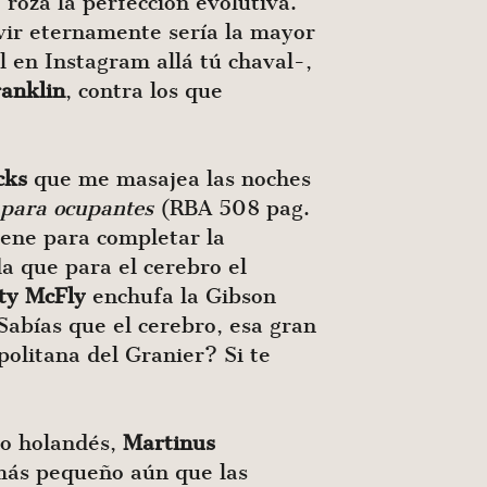
 roza la perfección evolutiva.
vir eternamente sería la mayor
l en Instagram allá tú chaval-,
anklin
, contra los que
cks
que me masajea las noches
 para ocupantes
(RBA 508 pag.
iene para completar la
a que para el cerebro el
ty McFly
enchufa la Gibson
¿Sabías que el cerebro, esa gran
politana del Granier? Si te
co holandés,
Martinus
 más pequeño aún que las