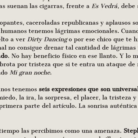
s suenan las cigarras, frente a
Es Vedrá
, debe 
opantes, caceroladas republicanas y aplausos sol
s humanos tenemos lágrimas emocionales. Cuando 
elto a ver
Dirty Dancing
o por ese chico que te h
mal no consigue drenar tal cantidad de lágrimas
ado
. No hay beneficio físico en ese llanto. Y lo 
brota por tristeza que si te entra un ataque de
ando
Mi gran noche
.
anos tenemos
seis expresiones que son universa
o, la ira, la sorpresa, el placer, la tristeza y 
primera parte del artículo. La sonrisa auténtic
 tiempo las percibimos como una amenaza.
Step