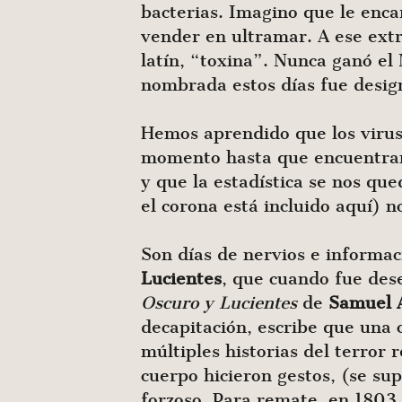
bacterias. Imagino que le enca
vender en ultramar. A ese ext
latín, “toxina”. Nunca ganó el
nombrada estos días fue design
Hemos aprendido que los virus 
momento hasta que encuentran e
y que la estadística se nos qu
el corona está incluido aquí) 
Son días de nervios e informa
Lucientes
, que cuando fue des
Oscuro y Lucientes
de
Samuel 
decapitación, escribe que una
múltiples historias del terror
cuerpo hicieron gestos, (se su
forzoso. Para remate, en 1803 