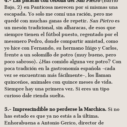
4.- Las patatas con cebolla del
San Pietro
(Barrio
Bajo, 2) en Panticosa merecen por si mismas una
escapada. Yo solo me comí una ración, pero me
quedé con muchas ganas de repetir.
San Pietro
es
un mesón tradicional, sin alharacas, de esos que
siempre tienen el fútbol puesto, regentado por el
mesonero Pedro, donde compartir amistad, como
yo hice con Fernando, su hermano Iñigo y Carlos,
frente a un solomillo de potro (muy bueno, pero
poco sabroso). ¿Has comido alguna vez potro? Con
poca tradición en la gastronomía española -cada
vez se encuentran más fácilmente-, los llaman
quinceños, animales con quince meses de vida.
Siempre hay una primera vez. Si eres un tipo
curioso dale rienda suelta.
5.- Imprescindible no perderse la Marchica.
Si no
has estado es que ya no estás a la última.
Enhorabuena a Antonio Gerico, director de