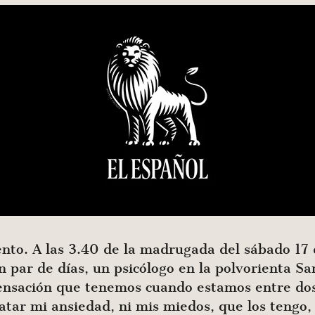
o. A las 3.40 de la madrugada del sábado 17 de
 par de días, un psicólogo en la polvorienta S
 sensación que tenemos cuando estamos entre do
ratar mi ansiedad, ni mis miedos, que los tengo,