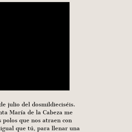
 julio del dosmildieciséis.
anta María de la Cabeza me
s polos que nos atraen con
 igual que tú, para llenar una